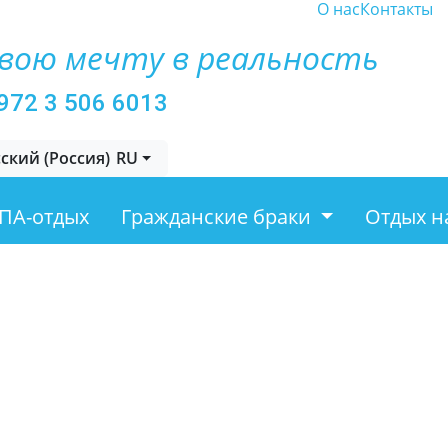
О нас
Контакты
вою мечту в реальность
972 3 506 6013
те язык
RU
ПА-отдых
Гражданские браки
Отдых н