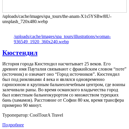
/uploads/cache/images/spa_tours/the-anam-X1s5YSBw8lU-
unsplash_720x480.webp
/uploads/cache/images/spa_tours/illustrations/woman-
936549_1920_360x240.webp
Кюстендил
История города Кюстендил насчитывает 25 веков. Его
древнее имя Пауталия связывают с фракийским словом “поте”
(источник) и означает оно “Город источников”. Кюстендил
был под римлянами 4 века и являлся одновременно
гарнизоном и крупным бальнеолечебным центром, где воины
залечивали раны. Во время османского владычества город
был известным бальнеокурортом со множеством турецких
бань (хамамов). Расстояние от Софии 80 км, время трансфера
примерно 90 минут.
Туроператор: CoolTourA Travel
Подробнее