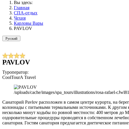
Вы здесь:
Главная
СПА-отдых
Чехия
Карловы Вары
PAVLOV
Русский
PAVLOV
Туроператор:
CoolTourA Travel
/uploads/cache/images/spa_tours/illustrations/rosa-rafael-c
Санаторий Pavlov расположен в самом центре курорта, на берег
колоннады с питьевыми термальными источниками. К другим 
несколько минут ходьбы по ровной местности: 400 метров до М
оздоровительные процедуры проводятся в собственном лечебн
санатория. Гостям санатория предлагается диетическое питание