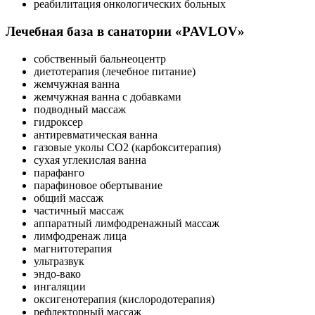
реабилитация онкологических больных
Лечебная база в санатории «PAVLOV»
собственный бальнеоцентр
диетотерапия (лечебное питание)
жемчужная ванна
жемчужная ванна с добавками
подводный массаж
гидроксер
антиревматическая ванна
газовые уколы СО2 (карбокситерапия)
сухая углекислая ванна
парафанго
парафиновое обертывание
общий массаж
частичный массаж
аппаратный лимфодренажный массаж
лимфодренаж лица
магнитотерапия
ультразвук
эндо-вако
ингаляции
оксигенотерапия (кислородотерапия)
рефлекторный массаж