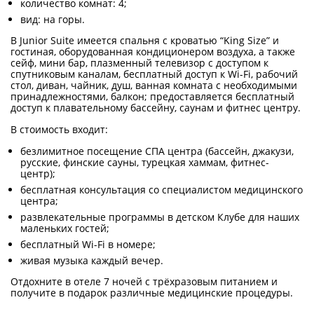
количество комнат: 4;
вид: на горы.
В Junior Suite имеется спальня с кроватью “King Size” и
гостиная, оборудованная кондиционером воздуха, а также
сейф, мини бар, плазменный телевизор с доступом к
спутниковым каналам, бесплатный доступ к Wi-Fi, рабочий
стол, диван, чайник, душ, ванная комната с необходимыми
принадлежностями, балкон; предоставляется бесплатный
доступ к плавательному бассейну, саунам и фитнес центру.
В стоимость входит:
безлимитное посещение СПА центра (бассейн, джакузи,
русские, финские сауны, турецкая хаммам, фитнес-
центр);
бесплатная консультация со специалистом медицинского
центра;
развлекательные программы в детском Клубе для наших
маленьких гостей;
бесплатный Wi-Fi в номере;
живая музыка каждый вечер.
Отдохните в отеле 7 ночей с трёхразовым питанием и
получите в подарок различные медицинские процедуры.