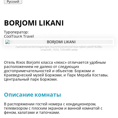
Русский
BORJOMI LIKANI
Туроператор:
CoolTourA Travel
/uploads/cache/images/spa_tours/illustrations/rosa-rafael-cJwl8182Mjs-
unsplash_1024_720x480.webp
Отель Rixos Borjomi класса «люкс» отличается удобным
расположением не далеко от следующих
достопримечательностей и объектов: Боржоми и
Краеведческий музей Боржоми, и Парк Мераба Коставы,
Центральный парк Боржоми.
Описание комнаты
В распоряжении гостей номера с кондиционером,
телевизором с плоским экраном и ванной комнатой с
феном, халатами и тапочками.