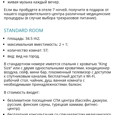
живая музыка каждый вечер.
Если вы пробудете в отеле 7 ночей, получите в подарок от
нашего оздоровительного центра различные медицинские
процедуры (в случае выбора трехразовое питание).
STANDARD ROOM
площадь: 34.5 m2;
максимальная вместимость: 2 + 1;
количество комнат: 57;
вид: вид на город.
В стандартном номере имеется спальня с кроватью “King
Size” или c двумя односпальными кроватями, кондиционер
воздуха, сейф, мини бар, плазменный телевизор с доступом
к спутниковым каналам, бесплатный доступ к Wi-Fi,
рабочий стол, чайник, душ, ванная комната с
необходимыми принадлежностями, балкон;
В стоимость входит:
безлимитное посещение СПА центра (бассейн, джакузи,
русские, финские сауны, турецкая хаммам, фитнес-
центр);
бесплатная консультация со специалистом медицинского