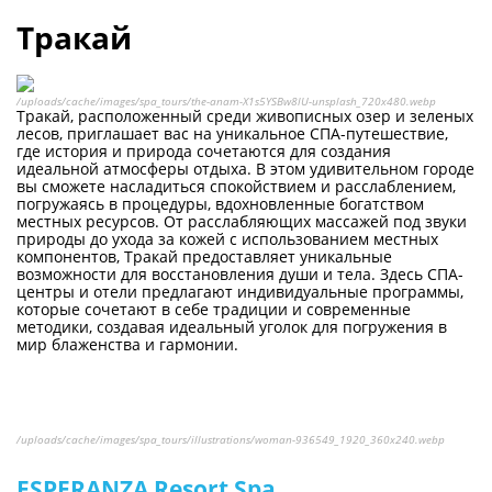
Тракай
/uploads/cache/images/spa_tours/the-anam-X1s5YSBw8lU-unsplash_720x480.webp
Тракай, расположенный среди живописных озер и зеленых
лесов, приглашает вас на уникальное СПА-путешествие,
где история и природа сочетаются для создания
идеальной атмосферы отдыха. В этом удивительном городе
вы сможете насладиться спокойствием и расслаблением,
погружаясь в процедуры, вдохновленные богатством
местных ресурсов. От расслабляющих массажей под звуки
природы до ухода за кожей с использованием местных
компонентов, Тракай предоставляет уникальные
возможности для восстановления души и тела. Здесь СПА-
центры и отели предлагают индивидуальные программы,
которые сочетают в себе традиции и современные
методики, создавая идеальный уголок для погружения в
мир блаженства и гармонии.
/uploads/cache/images/spa_tours/illustrations/woman-936549_1920_360x240.webp
ESPERANZA Resort Spa