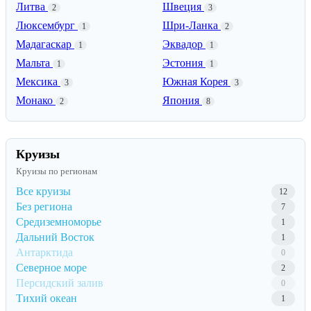
Литва
Швеция
2
3
Люксембург
Шри-Ланка
1
2
Мадагаскар
Эквадор
1
1
Мальта
Эстония
1
1
Мексика
Южная Корея
3
3
Монако
Япония
2
8
Круизы
Круизы по регионам
Все круизы
12
Без региона
7
Средиземноморье
1
Дальний Восток
1
Антарктида
0
Северное море
2
Персидский залив
0
Тихий океан
1