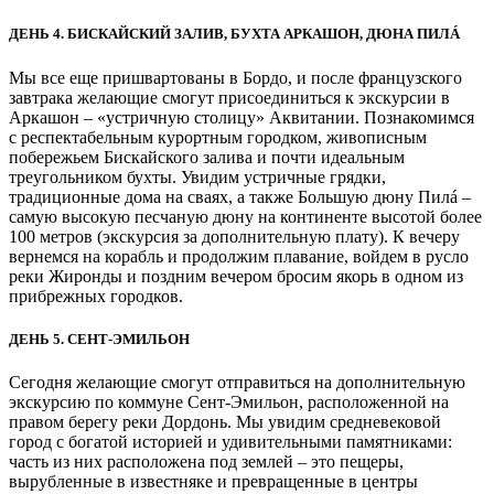
ДЕНЬ 4. БИСКАЙСКИЙ ЗАЛИВ, БУХТА АРКАШОН, ДЮНА ПИЛÁ
Мы все еще пришвартованы в Бордо, и после французского
завтрака желающие смогут присоединиться к экскурсии в
Аркашон – «устричную столицу» Аквитании. Познакомимся
с респектабельным курортным городком, живописным
побережьем Бискайского залива и почти идеальным
треугольником бухты. Увидим устричные грядки,
традиционные дома на сваях, а также Большую дюну Пилá –
самую высокую песчаную дюну на континенте высотой более
100 метров (экскурсия за дополнительную плату). К вечеру
вернемся на корабль и продолжим плавание, войдем в русло
реки Жиронды и поздним вечером бросим якорь в одном из
прибрежных городков.
ДЕНЬ 5. СЕНТ-ЭМИЛЬОН
Сегодня желающие смогут отправиться на дополнительную
экскурсию по коммуне Сент-Эмильон, расположенной на
правом берегу реки Дордонь. Мы увидим средневековой
город с богатой историей и удивительными памятниками:
часть из них расположена под землей – это пещеры,
вырубленные в известняке и превращенные в центры