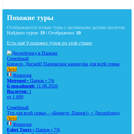
Похожие туры
Отображаются только туры с активными датами вылетов.
Найдено туров:
19
| Отображено:
10
Есть ещё 9 похожих туров по этой стране
Семейный
Бонжур, Дисней! Парижские каникулы для всей семьи
Лето
Франция
Metropol
• Париж • 7/6
Ближайший:
11.08.2026
Вылетов:
1
от
1 699
Семейный
Тур для всей семьи – «Бонжур, Париж!» + Диснейленд
Лето
Франция
Eshet Tours
• Париж • 7/6