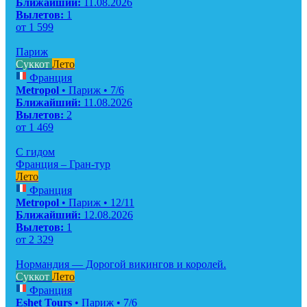
Ближайший:
11.08.2026
Вылетов:
1
от
1 599
Париж
Суккот
Лето
Франция
Metropol
• Париж • 7/6
Ближайший:
11.08.2026
Вылетов:
2
от
1 469
С гидом
Франция – Гран-тур
Лето
Франция
Metropol
• Париж • 12/11
Ближайший:
12.08.2026
Вылетов:
1
от
2 329
Нормандия — Дорогой викингов и королей.
Суккот
Лето
Франция
Eshet Tours
• Париж • 7/6