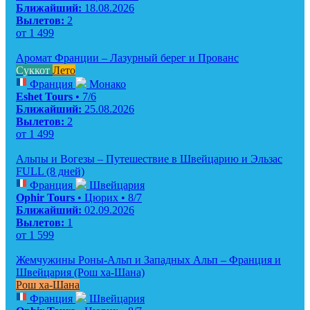
Ближайший:
18.08.2026
Вылетов:
2
от
1 499
Аромат Франции – Лазурный берег и Прованс
Суккот
Лето
Франция
Монако
Eshet Tours
• 7/6
Ближайший:
25.08.2026
Вылетов:
2
от
1 499
Альпы и Вогезы – Путешествие в Швейцарию и Эльзас
FULL (8 дней)
Франция
Швейцария
Ophir Tours
• Цюрих • 8/7
Ближайший:
02.09.2026
Вылетов:
1
от
1 599
Жемчужины Роны-Альп и Западных Альп – Франция и
Швейцария (Рош ха-Шана)
Рош ха-Шана
Франция
Швейцария