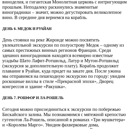
виноделия, и гигантская Монолитная церковь с интригующим
прошлым. Неподалеку раскинулись знаменитые
виноградники – значит, можно дегустировать великолепное
вино. В середине дня вернемся на корабль.
ДЕНЬ 6. МЕДОК И РУАЙАН
День стоянки на реке Жиронде можно посвятить
увлекательной экскурсии по полуострову Медок – одному из
самых престижных винных регионов Франции. Среди
здешних виноградников находятся всемирно известные
усадьбы Шато Лафит-Ротшильд, Латур и Мутон-Ротшильд
(экскурсия за дополнительную плату). Корабль продолжит
плавание в Руайан, куда придет на закате дня. После ужина
мы отправимся на пешеходную экскурсию по городу: увидим
роскошные виллы в стиле «Прекрасной эпохи», Дворец
конгрессов и здание «Ракушка».
ДЕНЬ 7. РОШФОР И ЛА-РОШЕЛЬ
Сегодня можно присоединиться к экскурсии по побережью
Бискайского залива. Мы познакомимся с мятежной крепостью
гугенотов Ла-Рошель, описанной в романах «Три мушкетера»
и «Королева Марго». Увидим фахверковые дома,