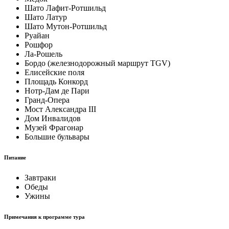
Шато Лафит-Ротшильд
Шато Латур
Шато Мутон-Ротшильд
Руайан
Рошфор
Ла-Рошель
Бордо (железнодорожный маршрут TGV)
Елисейские поля
Площадь Конкорд
Нотр-Дам де Пари
Гранд-Опера
Мост Александра III
Дом Инвалидов
Музей Фрагонар
Большие бульвары
Питание
Завтраки
Обеды
Ужины
Примечания к программе тура