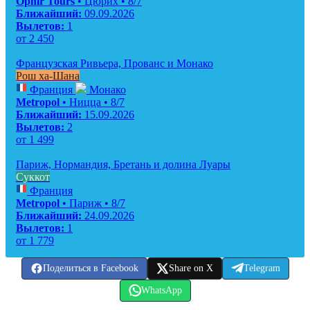
Ophir Tours
• Цюрих • 8/7
Ближайший:
09.09.2026
Вылетов:
1
от
2 450
Французская Ривьера, Прованс и Монако
Рош ха-Шана
Франция
Монако
Metropol
• Ницца • 8/7
Ближайший:
15.09.2026
Вылетов:
2
от
1 499
Париж, Нормандия, Бретань и долина Луары
Суккот
Франция
Metropol
• Париж • 8/7
Ближайший:
24.09.2026
Вылетов:
1
от
1 779
Поделиться в Facebook
Share on X
Telegram
WhatsApp