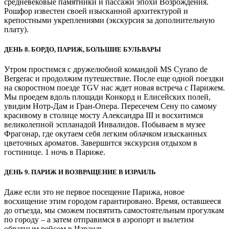
средневековые памятники и пассажи эпохи Возрождения.
Рошфор известен своей изысканной архитектурой и
крепостными укреплениями (экскурсия за дополнительную
плату).
ДЕНЬ 8. БОРДО, ПАРИЖ, БОЛЬШИЕ БУЛЬВАРЫ
Утром простимся с дружелюбной командой MS Cyrano de
Bergerac и продолжим путешествие. После еще одной поездки
на скоростном поезде TGV нас ждет новая встреча с Парижем.
Мы проедем вдоль площади Конкорд и Елисейских полей,
увидим Нотр-Дам и Гран-Опера. Пересечем Сену по самому
красивому в столице мосту Александра III и восхитимся
великолепной эспланадой Инвалидов. Побываем в музее
Фрагонар, где окутаем себя легким облачком изысканных
цветочных ароматов. Завершится экскурсия отдыхом в
гостинице. 1 ночь в Париже.
ДЕНЬ 9. ПАРИЖ И ВОЗВРАЩЕНИЕ В ИЗРАИЛЬ
Даже если это не первое посещение Парижа, новое
восхищение этим городом гарантировано. Время, оставшееся
до отъезда, мы сможем посвятить самостоятельным прогулкам
по городу – а затем отправимся в аэропорт и вылетим
обратным рейсом в Израиль.