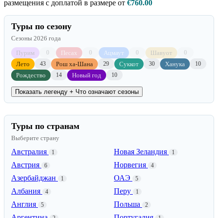
размещения с доплатой в размере от
€760.00
Туры по сезону
Сезоны 2026 года
Пурим
Песах
Ацмаут
Шавуот
0
0
0
0
Лето
Рош ха-Шана
Суккот
Ханука
43
29
30
10
Рождество
Новый год
14
10
Показать легенду
+ Что означают сезоны
Туры по странам
Выберите страну
Австралия
Новая Зеландия
1
1
Австрия
Норвегия
6
4
Азербайджан
ОАЭ
1
5
Албания
Перу
4
1
Англия
Польша
5
2
Аргентина
Португалия
2
1