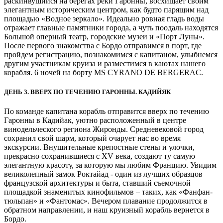
раскинвушийся на берегах реки Гаронны, восхищает своим
элегантным историческим центром, как будто парящим над
площадью «Водное зеркало». Идеально ровная гладь воды
отражает главные памятники города, а чуть поодаль находятся
Большой оперный театр, городские музеи и «Порт Луны».
После первого знакомства с Бордо отправимся в порт, где
пройдем регистрацию, познакомимся с капитаном, улыбнемся
другим участникам круиза и разместимся в каютах нашего
корабля. 6 ночей на борту MS CYRANO DE BERGERAC.
ДЕНЬ 3. ВВЕРХ ПО ТЕЧЕНИЮ ГАРОННЫ. КАДИЙЯК
По команде капитана корабль отправится вверх по течению
Гаронны в Кадийак, уютно расположенный в центре
винодельческого региона Жиронды. Средневековой город
сохранил свой шарм, который очарует нас во время
экскурсии. Внушительные крепостные стены и улочки,
прекрасно сохранившиеся с XV века, создают ту самую
элегантную красоту, за которую мы любим Францию. Увидим
великолепный замок Роктайад - один из лучших образцов
французской архитектуры и быта, ставший съемочной
площадкой знаменитых кинофильмов – таких, как «Фанфан-
тюльпан» и «Фантомас». Вечером плавание продолжится в
обратном направлении, и наш круизный корабль вернется в
Бордо.