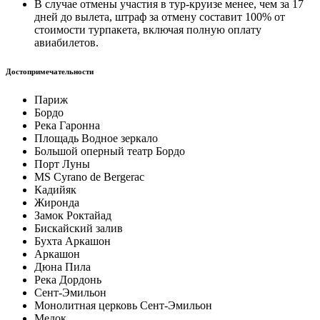
В случае отмены участия в тур-круизе менее, чем за 17
дней до вылета, штраф за отмену составит 100% от
стоимости турпакета, включая полную оплату
авиабилетов.
Достопри­ме­ча­тель­ности
Париж
Бордо
Река Гаронна
Площадь Водное зеркало
Большой оперный театр Бордо
Порт Луны
MS Cyrano de Bergerac
Кадийяк
Жиронда
Замок Роктайад
Бискайский залив
Бухта Аркашон
Аркашон
Дюна Пила
Река Дордонь
Сент-Эмильон
Монолитная церковь Сент-Эмильон
Медок