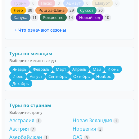
Пурим
Песах
Ацмаут
Шавуот
0
0
0
0
Лето
Рош ха-Шана
Суккот
39
29
30
Ханука
Рождество
Новый год
11
14
10
+ Что означают сезоны
Туры по месяцам
Выберите месяц выезда
Январь
Февраль
Март
Апрель
Май
Июнь
Июль
Август
Сентябрь
Октябрь
Ноябрь
Декабрь
Туры по странам
Выберите страну
Австралия
Новая Зеландия
1
1
Австрия
Норвегия
7
3
Азербайджан
ОАЭ
1
5