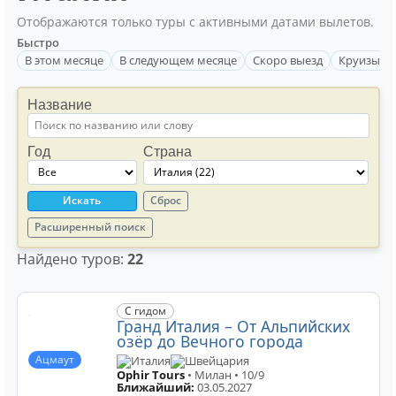
Отображаются только туры с активными датами вылетов.
Быстро
В этом месяце
В следующем месяце
Скоро выезд
Круизы
Название
Год
Страна
Искать
Сброс
Расширенный поиск
Найдено туров:
22
С гидом
Гранд Италия – От Альпийских
озёр до Вечного города
Ацмаут
Италия
Швейцария
Ophir Tours
• Милан • 10/9
Ближайший:
03.05.2027