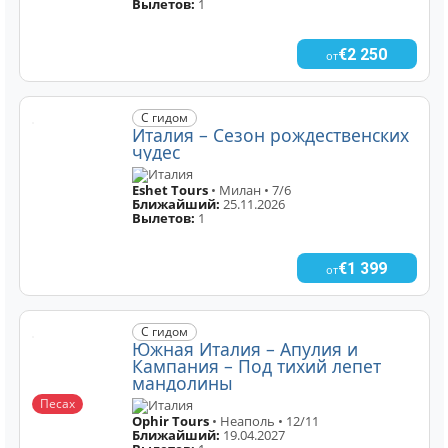
Вылетов:
1
€2 250
от
С гидом
Италия – Сезон рождественских
чудес
Италия
Eshet Tours
• Милан • 7/6
Ближайший:
25.11.2026
Вылетов:
1
€1 399
от
С гидом
Южная Италия – Апулия и
Кампания – Под тихий лепет
мандолины
Песах
Италия
Ophir Tours
• Неаполь • 12/11
Ближайший:
19.04.2027