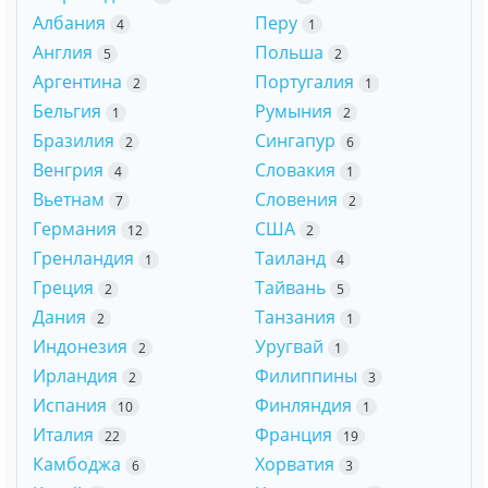
Албания
Перу
4
1
Англия
Польша
5
2
Аргентина
Португалия
2
1
Бельгия
Румыния
1
2
Бразилия
Сингапур
2
6
Венгрия
Словакия
4
1
Вьетнам
Словения
7
2
Германия
США
12
2
Гренландия
Таиланд
1
4
Греция
Тайвань
2
5
Дания
Танзания
2
1
Индонезия
Уругвай
2
1
Ирландия
Филиппины
2
3
Испания
Финляндия
10
1
Италия
Франция
22
19
Камбоджа
Хорватия
6
3