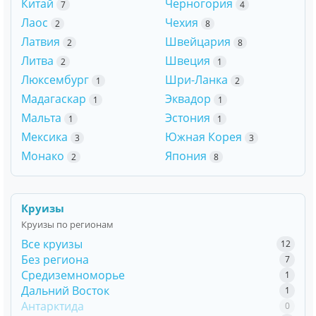
Китай
Черногория
7
4
Лаос
Чехия
2
8
Латвия
Швейцария
2
8
Литва
Швеция
2
1
Люксембург
Шри-Ланка
1
2
Мадагаскар
Эквадор
1
1
Мальта
Эстония
1
1
Мексика
Южная Корея
3
3
Монако
Япония
2
8
Круизы
Круизы по регионам
Все круизы
12
Без региона
7
Средиземноморье
1
Дальний Восток
1
Антарктида
0