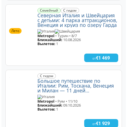
Семейный
С гидом
Северная Италия и Швейцария
с детьми: 4 парка аттракционов,
Венеция и круиз по озеру Гарда
Лето
Италия
Швейцария
Metropol
• Турин • 8/7
Ближайший:
10.08.2026
Вылетов:
1
€1 469
от
С гидом
Большое путешествие по
Италии: Рим, Тоскана, Венеция
и Милан — 11 дней
вдохновения
Италия
Metropol
• Рим • 11/10
Ближайший:
09.10.2026
Вылетов:
1
€1 929
от