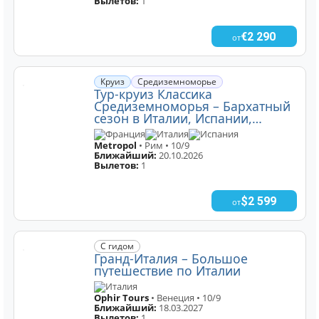
Вылетов:
1
€2 290
от
Круиз
Средиземноморье
Тур-круиз Классика
Средиземноморья – Бархатный
сезон в Италии, Испании,
Франции
Франция
Италия
Испания
Metropol
• Рим • 10/9
Ближайший:
20.10.2026
Вылетов:
1
$2 599
от
С гидом
Гранд-Италия – Большое
путешествие по Италии
Италия
Ophir Tours
• Венеция • 10/9
Ближайший:
18.03.2027
Вылетов:
1