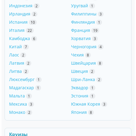
Индонезия
Уругвай
2
1
Ирландия
Филиппины
2
3
Испания
Финляндия
10
1
Италия
Франция
22
19
Камбоджа
Хорватия
6
3
Китай
Черногория
7
4
Лаос
Чехия
2
8
Латвия
Швейцария
2
8
Литва
Швеция
2
2
Люксембург
Шри-Ланка
1
2
Мадагаскар
Эквадор
1
1
Мальта
Эстония
1
1
Мексика
Южная Корея
3
3
Монако
Япония
2
8
Круизы