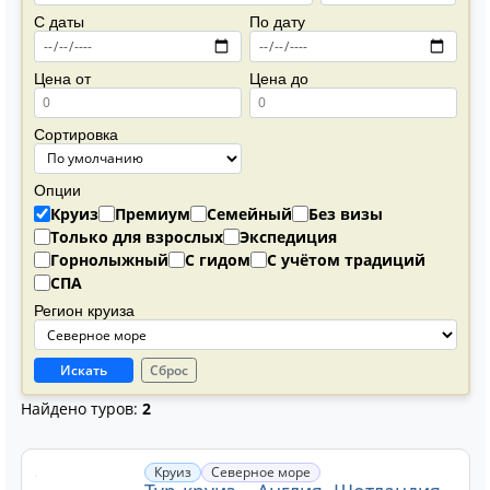
С даты
По дату
Цена от
Цена до
Сортировка
Опции
Круиз
Премиум
Семейный
Без визы
Только для взрослых
Экспедиция
Горнолыжный
С гидом
С учётом традиций
СПА
Регион круиза
Искать
Сброс
Найдено туров:
2
Круиз
Северное море