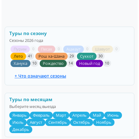
Туры по сезону
Сезоны 2026 года
Пурим
Песах
Ацмаут
Шавуот
0
0
0
0
Лето
Рош ха-Шана
Суккот
41
29
30
Ханука
Рождество
Новый год
10
14
10
+ Что означают сезоны
Туры по месяцам
Выберите месяц выезда
Январь
Февраль
Март
Апрель
Май
Июнь
Июль
Август
Сентябрь
Октябрь
Ноябрь
Декабрь