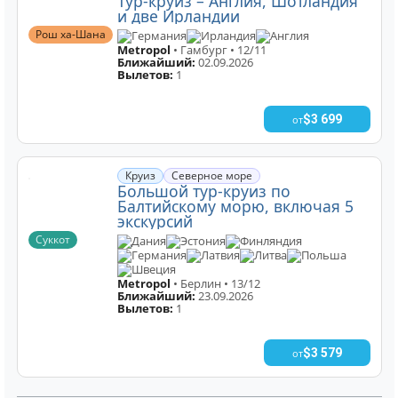
Тур-круиз – Англия, Шотландия
и две Ирландии
Рош ха-Шана
Германия
Ирландия
Англия
Metropol
• Гамбург • 12/11
Ближайший:
02.09.2026
Вылетов:
1
$3 699
от
Круиз
Северное море
Большой тур-круиз по
Балтийскому морю, включая 5
экскурсий
Суккот
Дания
Эстония
Финляндия
Германия
Латвия
Литва
Польша
Швеция
Metropol
• Берлин • 13/12
Ближайший:
23.09.2026
Вылетов:
1
$3 579
от