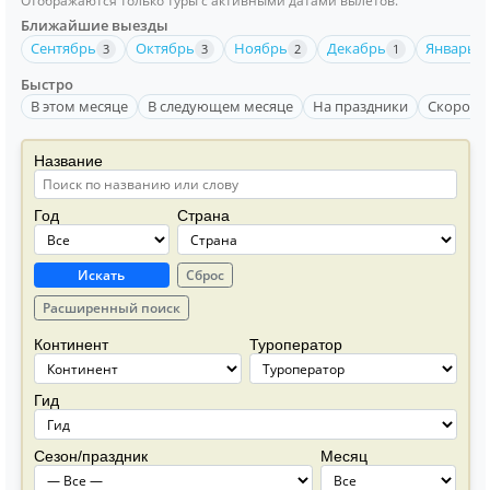
Отображаются только туры с активными датами вылетов.
Ближайшие выезды
Сентябрь
Октябрь
Ноябрь
Декабрь
Январь 2
3
3
2
1
Быстро
В этом месяце
В следующем месяце
На праздники
Скоро вы
Название
Год
Страна
Искать
Сброс
Расширенный поиск
Континент
Туроператор
Гид
Сезон/праздник
Месяц