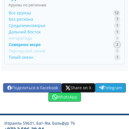
Круизы по регионам
Все круизы
12
Без региона
7
Средиземноморье
1
Дальний Восток
1
Антарктида
0
Северное море
2
Персидский залив
0
Тихий океан
1
Поделиться в Facebook
Share on X
Telegram
WhatsApp
Израиль 59631, Бат-Ям, Бальфур 76