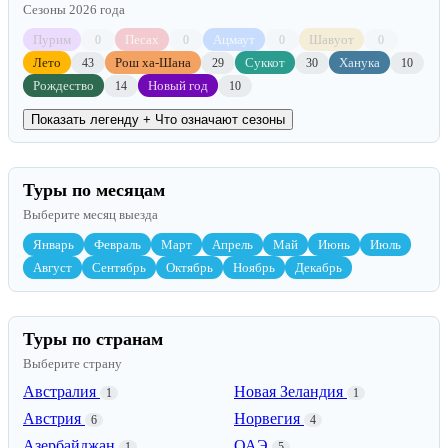
Сезоны 2026 года
Пурим
Песах
Ацмаут
Шавуот
0
0
0
0
Лето
Рош ха-Шана
Суккот
Ханука
43
29
30
10
Рождество
Новый год
14
10
Показать легенду
+ Что означают сезоны
Туры по месяцам
Выберите месяц выезда
Январь
Февраль
Март
Апрель
Май
Июнь
Июль
Август
Сентябрь
Октябрь
Ноябрь
Декабрь
Туры по странам
Выберите страну
Австралия
Новая Зеландия
1
1
Австрия
Норвегия
6
4
Азербайджан
ОАЭ
1
5