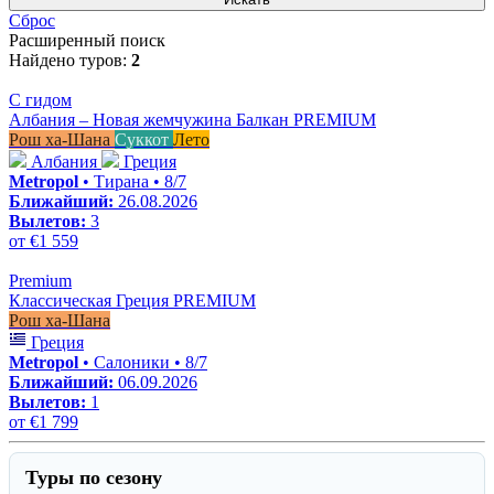
Сброс
Расширенный поиск
Найдено туров:
2
С гидом
Албания – Новая жемчужина Балкан PREMIUM
Рош ха-Шана
Суккот
Лето
Албания
Греция
Metropol
• Тирана • 8/7
Ближайший:
26.08.2026
Вылетов:
3
от
€1 559
Premium
Классическая Греция PREMIUM
Рош ха-Шана
Греция
Metropol
• Салоники • 8/7
Ближайший:
06.09.2026
Вылетов:
1
от
€1 799
Туры по сезону