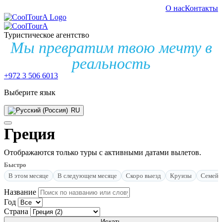
О нас
Контакты
Туристическое агентство
Мы превратим твою мечту в
реальность
+972 3 506 6013
Выберите язык
RU
Греция
Отображаются только туры с активными датами вылетов.
Быстро
В этом месяце
В следующем месяце
Скоро выезд
Круизы
Семей
Название
Год
Страна
Искать