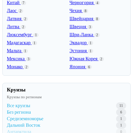
Китай
Черногория
7
4
Лаос
Чехия
2
8
Латвия
Швейцария
2
8
Литва
Швеция
2
3
Люксембург
Шри-Ланка
1
2
Мадагаскар
Эквадор
1
1
Мальта
Эстония
1
1
Мексика
Южная Корея
3
2
Монако
Япония
2
6
Круизы
Круизы по регионам
Все круизы
11
Без региона
6
Средиземноморье
1
Дальний Восток
1
Антарктида
0