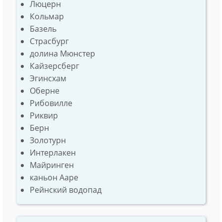
Люцерн
Кольмар
Базель
Страсбург
долина Мюнстер
Кайзерсберг
Эгинсхам
Оберне
Рибовилле
Риквир
Берн
Золотурн
Интерлакен
Майринген
каньон Ааре
Рейнский водопад