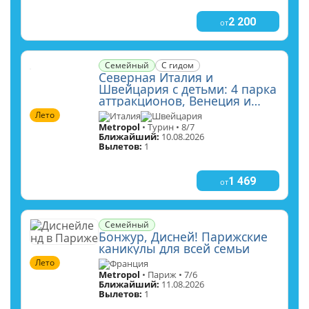
2 200
от
Семейный
С гидом
Северная Италия и
Швейцария с детьми: 4 парка
аттракционов, Венеция и
круиз по озеру Гарда
Лето
Италия
Швейцария
Metropol
• Турин • 8/7
Ближайший:
10.08.2026
Вылетов:
1
1 469
от
Семейный
Бонжур, Дисней! Парижские
каникулы для всей семьи
Лето
Франция
Metropol
• Париж • 7/6
Ближайший:
11.08.2026
Вылетов:
1