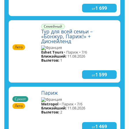
1 699
от
Семейный
Тур для всей семьи –
«Бонжур, Париж!» +
Диснейленд
Лето
Франция
Eshet Tours
• Париж • 7/6
Ближайший:
11.08.2026
Вылетов:
1
1 599
от
Париж
Суккот
Франция
Metropol
• Париж • 7/6
Лето
Ближайший:
11.08.2026
Вылетов:
2
1 469
от