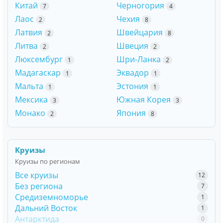
Китай
Черногория
7
4
Лаос
Чехия
2
8
Латвия
Швейцария
2
8
Литва
Швеция
2
2
Люксембург
Шри-Ланка
1
2
Мадагаскар
Эквадор
1
1
Мальта
Эстония
1
1
Мексика
Южная Корея
3
3
Монако
Япония
2
8
Круизы
Круизы по регионам
Все круизы
12
Без региона
7
Средиземноморье
1
Дальний Восток
1
Антарктида
0