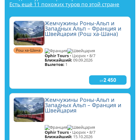
Есть ещё 11 похожих туров по этой стране
Жемчужины Роны-Альп и
Западных Альп – Франция и
Швейцария (Рош ха-Шана)
Рош ха-Шана
Франция
Швейцария
Ophir Tours
• Цюрих • 8/7
Ближайший:
09.09.2026
Вылетов:
1
2 450
от
Жемчужины Роны-Альп и
Западных Альп – Франция и
Швейцария
Франция
Швейцария
Ophir Tours
• Цюрих • 8/7
Ближайший:
15.10.2026