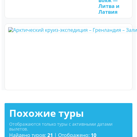
вояж —
Литва и
Латвия
Похожие туры
Отображаются только туры с активными датами
вылетов.
Найдено туров:
21
| Отображено:
10