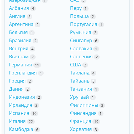
Азербайджан
ОАЭ
1
5
Албания
Перу
4
1
Англия
Польша
5
2
Аргентина
Португалия
2
1
Бельгия
Румыния
1
2
Бразилия
Сингапур
2
6
Венгрия
Словакия
4
1
Вьетнам
Словения
7
2
Германия
США
11
2
Гренландия
Таиланд
1
4
Греция
Тайвань
2
5
Дания
Танзания
2
1
Индонезия
Уругвай
2
1
Ирландия
Филиппины
2
3
Испания
Финляндия
10
1
Италия
Франция
22
19
Камбоджа
Хорватия
6
3