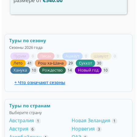
размере от
€540.00
Туры по сезону
Сезоны 2026 года
Пурим
Песах
Ацмаут
Шавуот
0
0
0
0
Лето
Рош ха-Шана
Суккот
41
29
30
Ханука
Рождество
Новый год
10
14
10
+ Что означают сезоны
Туры по странам
Выберите страну
Австралия
Новая Зеландия
1
1
Австрия
Норвегия
6
3