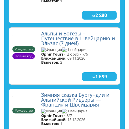
Вылетов:
1
2 280
от
Альпы и Вогезы –
Путешествие в Швейцарию и
Эльзас (7 дней)
Рождество
Франция
Швейцария
Ophir Tours
• Цюрих • 7/6
Новый год
Ближайший:
09.11.2026
Вылетов:
2
1 599
от
Зимняя сказка Бургундии и
Альпийской Ривьеры —
Франция и Швейцария
Рождество
Франция
Швейцария
Ophir Tours
• 8/7
Ближайший:
15.12.2026
Вылетов:
1