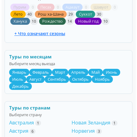
Пурим
Песах
Ацмаут
Шавуот
0
0
0
0
Лето
Рош ха-Шана
Суккот
40
29
30
Ханука
Рождество
Новый год
10
14
10
+ Что означают сезоны
Туры по месяцам
Выберите месяц выезда
Январь
Февраль
Март
Апрель
Май
Июнь
Июль
Август
Сентябрь
Октябрь
Ноябрь
Декабрь
Туры по странам
Выберите страну
Австралия
Новая Зеландия
1
1
Австрия
Норвегия
6
3