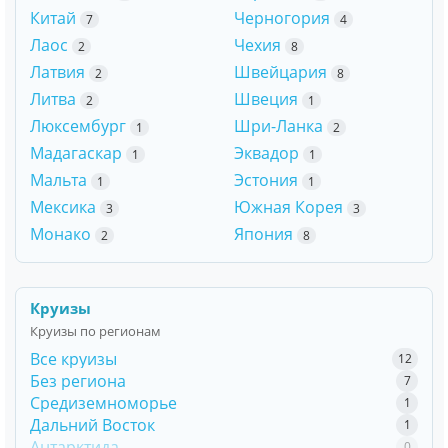
Китай
Черногория
7
4
Лаос
Чехия
2
8
Латвия
Швейцария
2
8
Литва
Швеция
2
1
Люксембург
Шри-Ланка
1
2
Мадагаскар
Эквадор
1
1
Мальта
Эстония
1
1
Мексика
Южная Корея
3
3
Монако
Япония
2
8
Круизы
Круизы по регионам
Все круизы
12
Без региона
7
Средиземноморье
1
Дальний Восток
1
Антарктида
0