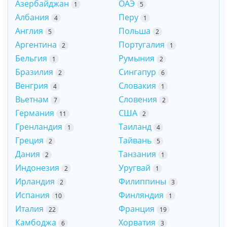
Азербайджан
ОАЭ
1
5
Албания
Перу
4
1
Англия
Польша
5
2
Аргентина
Португалия
2
1
Бельгия
Румыния
1
2
Бразилия
Сингапур
2
6
Венгрия
Словакия
4
1
Вьетнам
Словения
7
2
Германия
США
11
2
Гренландия
Таиланд
1
4
Греция
Тайвань
2
5
Дания
Танзания
2
1
Индонезия
Уругвай
2
1
Ирландия
Филиппины
2
3
Испания
Финляндия
10
1
Италия
Франция
22
19
Камбоджа
Хорватия
6
3