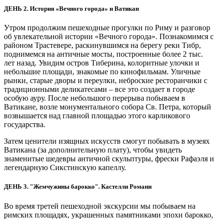
ДЕНЬ 2. История «Вечного города» и Ватикан
Утром продолжим пешеходные прогулки по Риму и разговор
об увлекательной истории «Вечного города». Познакомимся с
районом Трастевере, раскинувшимся на берегу реки Тибр,
поднимемся на античные мосты, построенные более 2 тыс.
лет назад. Увидим остров Тиберина, колоритные улочки и
небольшие площади, знакомые по кинофильмам. Уличные
рынки, старые дворы и переулки, неброские ресторанчики с
традиционными деликатесами – все это создает в городе
особую ауру. После небольшого перерыва побываем в
Ватикане, возле монументального собора Св. Петра, который
возвышается над главной площадью этого карликового
государства.
Затем ценители изящных искусств смогут побывать в музеях
Ватикана (за дополнительную плату), чтобы увидеть
знаменитые шедевры античной скульптуры, фрески Рафаэля и
легендарную Сикстинскую капеллу.
ДЕНЬ 3. "Жемчужины барокко". Кастелли Романи
Во время третей пешеходной экскурсии мы побываем на
римских площадях, украшенных памятниками эпохи барокко,