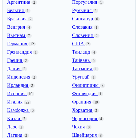
Аргентина
Португалия
2
1
Бельгия
Румыния
1
2
Бразилия
Сингапур
2
6
Венгрия
Словакия
4
1
Вьетнам
Словения
7
2
Германия
США
12
2
Гренландия
Таиланд
1
4
Греция
Тайвань
2
5
Дания
Танзания
2
1
Индонезия
Уругвай
2
1
Ирландия
Филиппины
2
3
Испания
Финляндия
10
1
Италия
Франция
22
19
Камбоджа
Хорватия
6
3
Китай
Черногория
7
4
Лаос
Чехия
2
8
Латвия
Швейцария
2
8