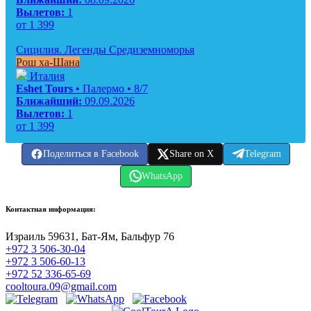
Вылетов:
1
от
1 399
Сицилия. Легенды Средиземноморья
Рош ха-Шана
Италия
Eshet Tours
• Палермо • 8/7
Ближайший:
09.09.2026
Вылетов:
1
от
1 399
Поделиться в Facebook
Share on X
Telegram
WhatsApp
Контактная информация:
Израиль 59631, Бат-Ям, Бальфур 76
+972 3 506-30-04
+972 3 506-60-13
+972 52 336-65-69
cooltoura.09@gmail.com