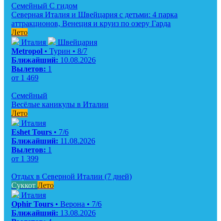
Семейный
С гидом
Северная Италия и Швейцария с детьми: 4 парка
аттракционов, Венеция и круиз по озеру Гарда
Лето
Италия
Швейцария
Metropol
• Турин • 8/7
Ближайший:
10.08.2026
Вылетов:
1
от
1 469
Семейный
Весёлые каникулы в Италии
Лето
Италия
Eshet Tours
• 7/6
Ближайший:
11.08.2026
Вылетов:
1
от
1 399
Отдых в Северной Италии (7 дней)
Суккот
Лето
Италия
Ophir Tours
• Верона • 7/6
Ближайший:
13.08.2026