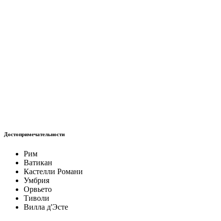
Достопри­ме­ча­тель­ности
Рим
Ватикан
Кастелли Романи
Умбрия
Орвьето
Тиволи
Вилла д'Эсте